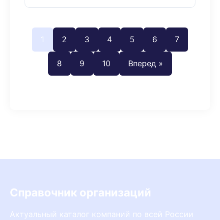
1
2
3
4
5
6
7
8
9
10
Вперед »
Справочник организаций
Актуальный каталог компаний по всей России