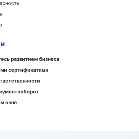
пасность
е
и
ми
есь развитием бизнеса
ыми сертификатами
ответственности
окументооборот
м окне