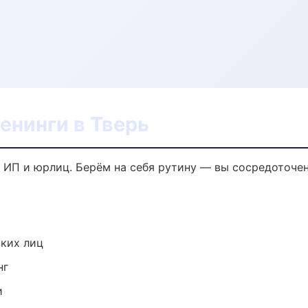
енинги в Тверь
я ИП и юрлиц. Берём на себя рутину — вы сосредоточен
ких лиц
нг
и