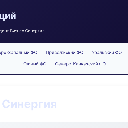
аций
динг Бизнес Синергия
еро-Западный ФО
Приволжский ФО
Уральский ФО
Южный ФО
Северо-Кавказский ФО
 Синергия