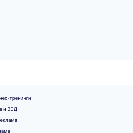
нес-тренинги
а и ВЭД
реклама
лама