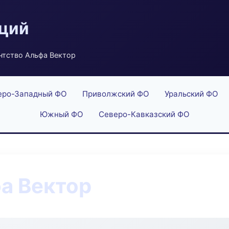
аций
нтство Альфа Вектор
еро-Западный ФО
Приволжский ФО
Уральский ФО
Южный ФО
Северо-Кавказский ФО
а Вектор