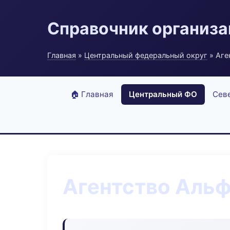
Справочник организ
Главная
»
Центральный федеральный округ
» Аге
🏠 Главная
Центральный ФО
Сев
Агентство Альф