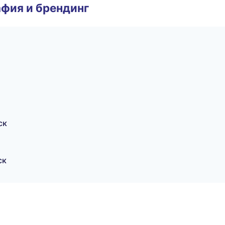
фия и брендинг
ск
ск