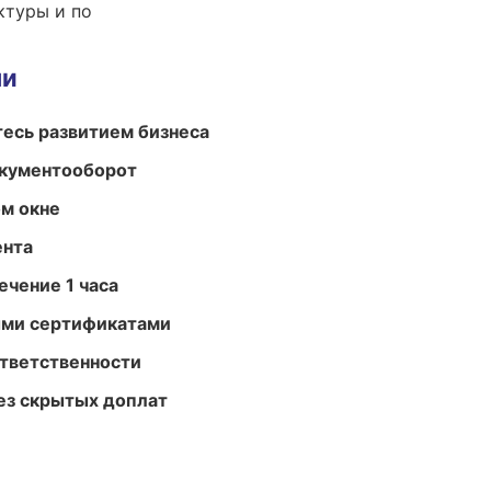
ктуры и по
ми
есь развитием бизнеса
окументооборот
м окне
ента
ечение 1 часа
ыми сертификатами
ответственности
ез скрытых доплат