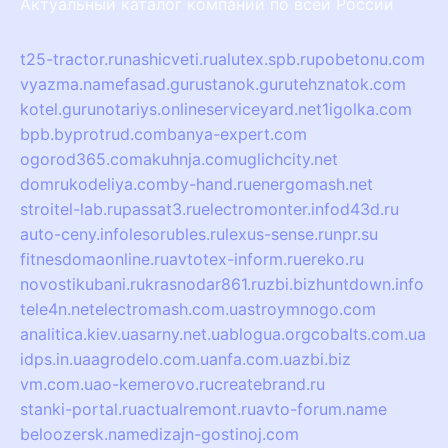
Актуальный каталог компаний по всей России
t25-tractor.ru
nashicveti.ru
alutex.spb.ru
pobetonu.com
vyazma.name
fasad.guru
stanok.guru
tehznatok.com
kotel.guru
notariys.online
serviceyard.net
1igolka.com
bpb.by
protrud.com
banya-expert.com
ogorod365.com
akuhnja.com
uglichcity.net
domrukodeliya.com
by-hand.ru
energomash.net
stroitel-lab.ru
passat3.ru
electromonter.info
d43d.ru
auto-ceny.info
lesorubles.ru
lexus-sense.ru
npr.su
fitnesdomaonline.ru
avtotex-inform.ru
ereko.ru
novostikubani.ru
krasnodar861.ru
zbi.biz
huntdown.info
tele4n.net
electromash.com.ua
stroymnogo.com
analitica.kiev.ua
sarny.net.ua
blogua.org
cobalts.com.ua
idps.in.ua
agrodelo.com.ua
nfa.com.ua
zbi.biz
vm.com.ua
o-kemerovo.ru
createbrand.ru
stanki-portal.ru
actualremont.ru
avto-forum.name
beloozersk.name
dizajn-gostinoj.com