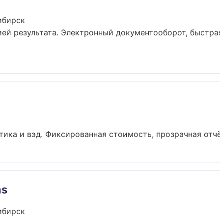
ибирск
ией результата. Электронный документооборот, быстрая
ика и вэд. Фиксированная стоимость, прозрачная отчё
ns
ибирск