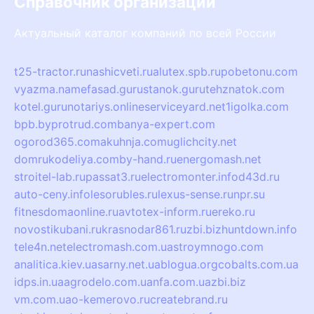
Справочник организаций
Актуальный каталог компаний по всей России
t25-tractor.ru
nashicveti.ru
alutex.spb.ru
pobetonu.com
vyazma.name
fasad.guru
stanok.guru
tehznatok.com
kotel.guru
notariys.online
serviceyard.net
1igolka.com
bpb.by
protrud.com
banya-expert.com
ogorod365.com
akuhnja.com
uglichcity.net
domrukodeliya.com
by-hand.ru
energomash.net
stroitel-lab.ru
passat3.ru
electromonter.info
d43d.ru
auto-ceny.info
lesorubles.ru
lexus-sense.ru
npr.su
fitnesdomaonline.ru
avtotex-inform.ru
ereko.ru
novostikubani.ru
krasnodar861.ru
zbi.biz
huntdown.info
tele4n.net
electromash.com.ua
stroymnogo.com
analitica.kiev.ua
sarny.net.ua
blogua.org
cobalts.com.ua
idps.in.ua
agrodelo.com.ua
nfa.com.ua
zbi.biz
vm.com.ua
o-kemerovo.ru
createbrand.ru