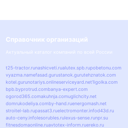
Справочник организаций
Актуальный каталог компаний по всей России
t25-tractor.ru
nashicveti.ru
alutex.spb.ru
pobetonu.com
vyazma.name
fasad.guru
stanok.guru
tehznatok.com
kotel.guru
notariys.online
serviceyard.net
1igolka.com
bpb.by
protrud.com
banya-expert.com
ogorod365.com
akuhnja.com
uglichcity.net
domrukodeliya.com
by-hand.ru
energomash.net
stroitel-lab.ru
passat3.ru
electromonter.info
d43d.ru
auto-ceny.info
lesorubles.ru
lexus-sense.ru
npr.su
fitnesdomaonline.ru
avtotex-inform.ru
ereko.ru