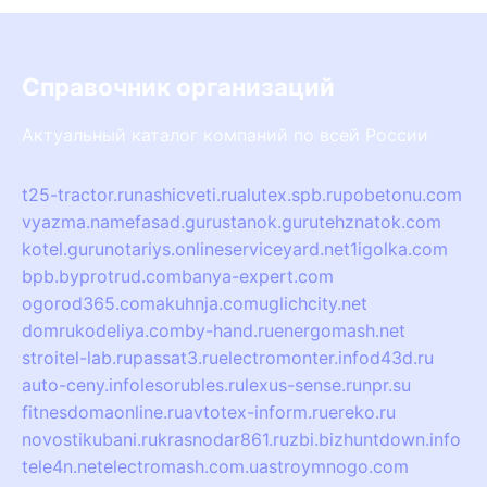
Справочник организаций
Актуальный каталог компаний по всей России
t25-tractor.ru
nashicveti.ru
alutex.spb.ru
pobetonu.com
vyazma.name
fasad.guru
stanok.guru
tehznatok.com
kotel.guru
notariys.online
serviceyard.net
1igolka.com
bpb.by
protrud.com
banya-expert.com
ogorod365.com
akuhnja.com
uglichcity.net
domrukodeliya.com
by-hand.ru
energomash.net
stroitel-lab.ru
passat3.ru
electromonter.info
d43d.ru
auto-ceny.info
lesorubles.ru
lexus-sense.ru
npr.su
fitnesdomaonline.ru
avtotex-inform.ru
ereko.ru
novostikubani.ru
krasnodar861.ru
zbi.biz
huntdown.info
tele4n.net
electromash.com.ua
stroymnogo.com