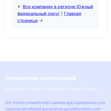
←
Все компании в регионе Южный
федеральный округ
|
Главная
страница
→
Справочник организаций
Актуальный каталог компаний по всей России
t25-tractor.ru
nashicveti.ru
alutex.spb.ru
pobetonu.com
vyazma.name
fasad.guru
stanok.guru
tehznatok.com