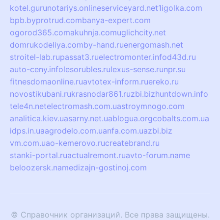
kotel.guru
notariys.online
serviceyard.net
1igolka.com
bpb.by
protrud.com
banya-expert.com
ogorod365.com
akuhnja.com
uglichcity.net
domrukodeliya.com
by-hand.ru
energomash.net
stroitel-lab.ru
passat3.ru
electromonter.info
d43d.ru
auto-ceny.info
lesorubles.ru
lexus-sense.ru
npr.su
fitnesdomaonline.ru
avtotex-inform.ru
ereko.ru
novostikubani.ru
krasnodar861.ru
zbi.biz
huntdown.info
tele4n.net
electromash.com.ua
stroymnogo.com
analitica.kiev.ua
sarny.net.ua
blogua.org
cobalts.com.ua
idps.in.ua
agrodelo.com.ua
nfa.com.ua
zbi.biz
vm.com.ua
o-kemerovo.ru
createbrand.ru
stanki-portal.ru
actualremont.ru
avto-forum.name
beloozersk.name
dizajn-gostinoj.com
© Справочник организаций. Все права защищены.