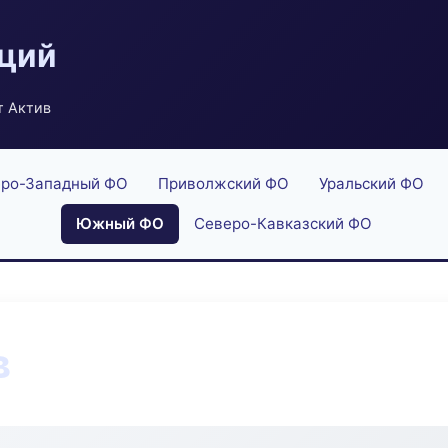
аций
т Актив
ро-Западный ФО
Приволжский ФО
Уральский ФО
Южный ФО
Северо-Кавказский ФО
в