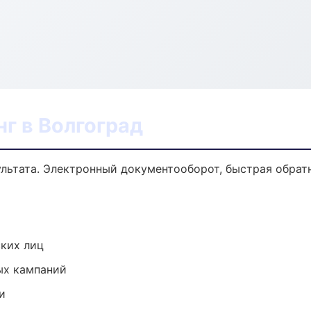
г в Волгоград
ультата. Электронный документооборот, быстрая обрат
ких лиц
ых кампаний
и