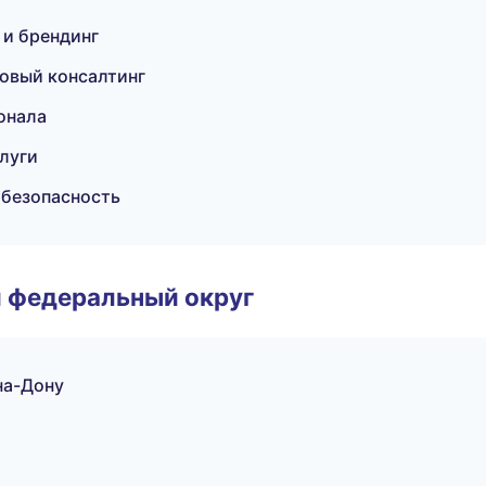
 и брендинг
совый консалтинг
онала
луги
 безопасность
 федеральный округ
на-Дону