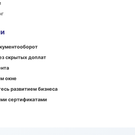
и
нг
ми
окументооборот
ез скрытых доплат
ента
м окне
есь развитием бизнеса
ыми сертификатами