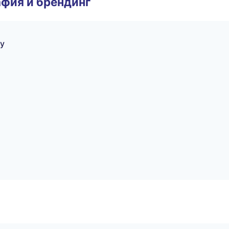
фия и брендинг
у