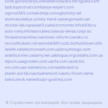
kotel.guru
notariys.online
serviceyard.net
1igolka.com
bpb.by
protrud.com
banya-expert.com
ogorod365.com
akuhnja.com
uglichcity.net
domrukodeliya.com
by-hand.ru
energomash.net
stroitel-lab.ru
passat3.ru
electromonter.info
d43d.ru
auto-ceny.info
lesorubles.ru
lexus-sense.ru
npr.su
fitnesdomaonline.ru
avtotex-inform.ru
ereko.ru
novostikubani.ru
krasnodar861.ru
zbi.biz
huntdown.info
tele4n.net
electromash.com.ua
stroymnogo.com
analitica.kiev.ua
sarny.net.ua
blogua.org
cobalts.com.ua
idps.in.ua
agrodelo.com.ua
nfa.com.ua
zbi.biz
vm.com.ua
o-kemerovo.ru
createbrand.ru
stanki-portal.ru
actualremont.ru
avto-forum.name
beloozersk.name
dizajn-gostinoj.com
© Справочник организаций. Все права защищены.