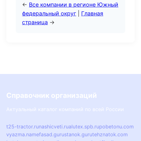
←
Все компании в регионе Южный
федеральный округ
|
Главная
страница
→
Справочник организаций
Актуальный каталог компаний по всей России
t25-tractor.ru
nashicveti.ru
alutex.spb.ru
pobetonu.com
vyazma.name
fasad.guru
stanok.guru
tehznatok.com