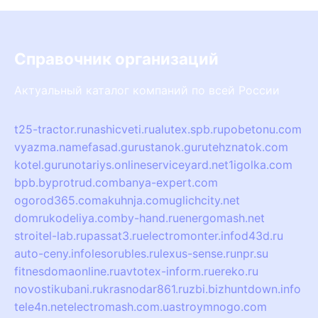
Справочник организаций
Актуальный каталог компаний по всей России
t25-tractor.ru
nashicveti.ru
alutex.spb.ru
pobetonu.com
vyazma.name
fasad.guru
stanok.guru
tehznatok.com
kotel.guru
notariys.online
serviceyard.net
1igolka.com
bpb.by
protrud.com
banya-expert.com
ogorod365.com
akuhnja.com
uglichcity.net
domrukodeliya.com
by-hand.ru
energomash.net
stroitel-lab.ru
passat3.ru
electromonter.info
d43d.ru
auto-ceny.info
lesorubles.ru
lexus-sense.ru
npr.su
fitnesdomaonline.ru
avtotex-inform.ru
ereko.ru
novostikubani.ru
krasnodar861.ru
zbi.biz
huntdown.info
tele4n.net
electromash.com.ua
stroymnogo.com