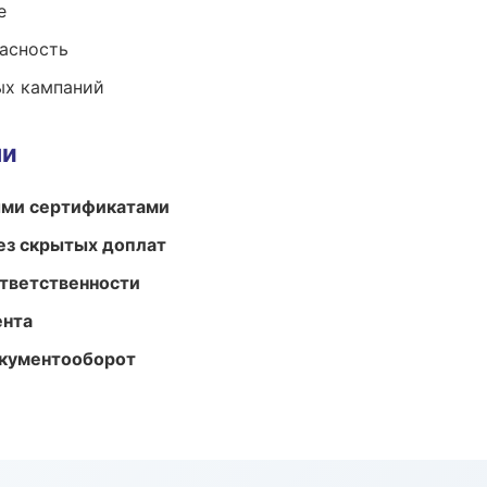
е
пасность
ых кампаний
ми
ыми сертификатами
ез скрытых доплат
ответственности
ента
окументооборот