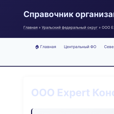
Справочник организ
Главная
»
Уральский федеральный округ
» ООО Ex
🏠 Главная
Центральный ФО
Севе
ООО Expert Кон