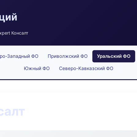
аций
pert Консалт
ро-Западный ФО
Приволжский ФО
Уральский ФО
Южный ФО
Северо-Кавказский ФО
салт