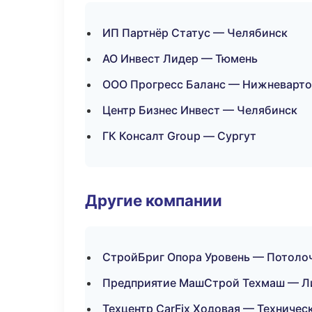
ИП Партнёр Статус — Челябинск
АО Инвест Лидер — Тюмень
ООО Прогресс Баланс — Нижневарто
Центр Бизнес Инвест — Челябинск
ГК Консалт Group — Сургут
Другие компании
СтройБриг Опора Уровень — Потолоч
Предприятие МашСтрой Техмаш — Ли
Техцентр CarFix Ходовая — Техниче