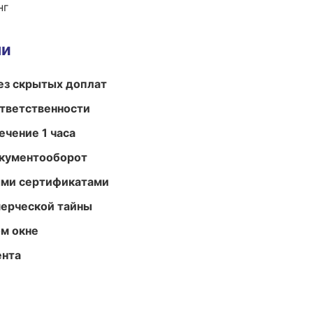
нг
ми
ез скрытых доплат
ответственности
ечение 1 часа
окументооборот
ыми сертификатами
мерческой тайны
м окне
ента