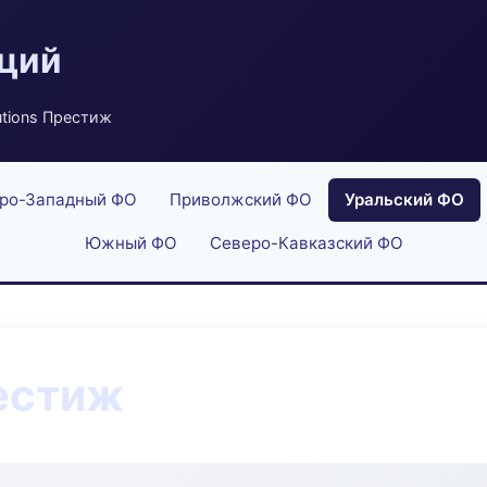
аций
utions Престиж
ро-Западный ФО
Приволжский ФО
Уральский ФО
Южный ФО
Северо-Кавказский ФО
рестиж