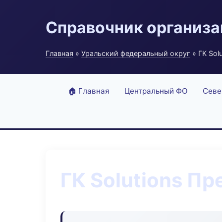
Справочник организ
Главная
»
Уральский федеральный округ
» ГК Sol
🏠 Главная
Центральный ФО
Севе
ГК Solutions П