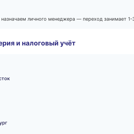
 назначаем личного менеджера — переход занимает 1-3
ерия и налоговый учёт
сток
ург
ц