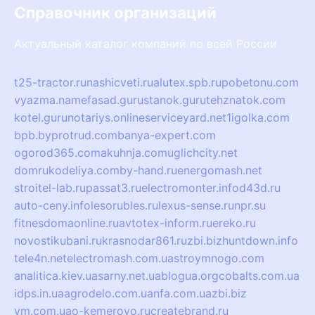
Справочник организаций
Актуальный каталог компаний по всей России
t25-tractor.ru
nashicveti.ru
alutex.spb.ru
pobetonu.com
vyazma.name
fasad.guru
stanok.guru
tehznatok.com
kotel.guru
notariys.online
serviceyard.net
1igolka.com
bpb.by
protrud.com
banya-expert.com
ogorod365.com
akuhnja.com
uglichcity.net
domrukodeliya.com
by-hand.ru
energomash.net
stroitel-lab.ru
passat3.ru
electromonter.info
d43d.ru
auto-ceny.info
lesorubles.ru
lexus-sense.ru
npr.su
fitnesdomaonline.ru
avtotex-inform.ru
ereko.ru
novostikubani.ru
krasnodar861.ru
zbi.biz
huntdown.info
tele4n.net
electromash.com.ua
stroymnogo.com
analitica.kiev.ua
sarny.net.ua
blogua.org
cobalts.com.ua
idps.in.ua
agrodelo.com.ua
nfa.com.ua
zbi.biz
vm.com.ua
o-kemerovo.ru
createbrand.ru