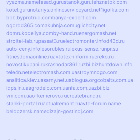
vyazma.name
fasad.guru
stanok.guru
tehznatok.com
kotel.guru
notariys.online
serviceyard.net
1igolka.com
bpb.by
protrud.com
banya-expert.com
ogorod365.com
akuhnja.com
uglichcity.net
domrukodeliya.com
by-hand.ru
energomash.net
stroitel-lab.ru
passat3.ru
electromonter.info
d43d.ru
auto-ceny.info
lesorubles.ru
lexus-sense.ru
npr.su
fitnesdomaonline.ru
avtotex-inform.ru
ereko.ru
novostikubani.ru
krasnodar861.ru
zbi.biz
huntdown.info
tele4n.net
electromash.com.ua
stroymnogo.com
analitica.kiev.ua
sarny.net.ua
blogua.org
cobalts.com.ua
idps.in.ua
agrodelo.com.ua
nfa.com.ua
zbi.biz
vm.com.ua
o-kemerovo.ru
createbrand.ru
stanki-portal.ru
actualremont.ru
avto-forum.name
beloozersk.name
dizajn-gostinoj.com