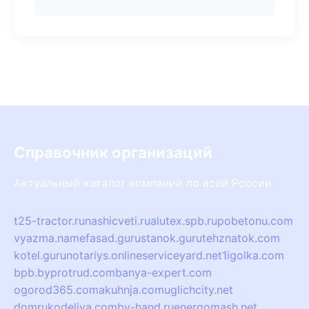
Справочник организаций
Актуальный каталог компаний по всей России
t25-tractor.ru
nashicveti.ru
alutex.spb.ru
pobetonu.com
vyazma.name
fasad.guru
stanok.guru
tehznatok.com
kotel.guru
notariys.online
serviceyard.net
1igolka.com
bpb.by
protrud.com
banya-expert.com
ogorod365.com
akuhnja.com
uglichcity.net
domrukodeliya.com
by-hand.ru
energomash.net