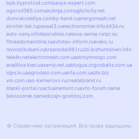
bpb.by
protrud.com
banya-expert.com
ogorod365.com
akuhnja.com
uglichcity.net
domrukodeliya.com
by-hand.ru
energomash.net
stroitel-lab.ru
passat3.ru
electromonter.info
d43d.ru
auto-ceny.info
lesorubles.ru
lexus-sense.ru
npr.su
fitnesdomaonline.ru
avtotex-inform.ru
ereko.ru
novostikubani.ru
krasnodar861.ru
zbi.biz
huntdown.info
tele4n.net
electromash.com.ua
stroymnogo.com
analitica.kiev.ua
sarny.net.ua
blogua.org
cobalts.com.ua
idps.in.ua
agrodelo.com.ua
nfa.com.ua
zbi.biz
vm.com.ua
o-kemerovo.ru
createbrand.ru
stanki-portal.ru
actualremont.ru
avto-forum.name
beloozersk.name
dizajn-gostinoj.com
© Справочник организаций. Все права защищены.