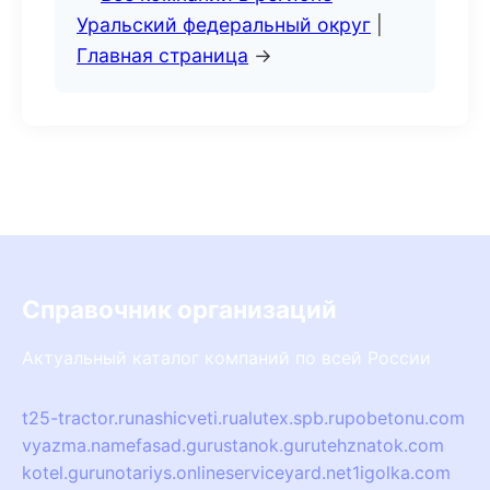
Уральский федеральный округ
|
Главная страница
→
Справочник организаций
Актуальный каталог компаний по всей России
t25-tractor.ru
nashicveti.ru
alutex.spb.ru
pobetonu.com
vyazma.name
fasad.guru
stanok.guru
tehznatok.com
kotel.guru
notariys.online
serviceyard.net
1igolka.com