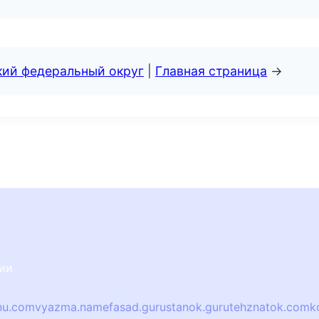
кий федеральный округ
|
Главная страница
→
сии
nu.com
vyazma.name
fasad.guru
stanok.guru
tehznatok.com
k