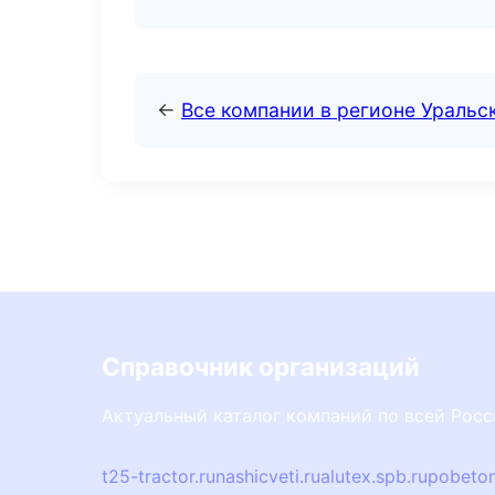
←
Все компании в регионе Уральс
Справочник организаций
Актуальный каталог компаний по всей Рос
t25-tractor.ru
nashicveti.ru
alutex.spb.ru
pobeto