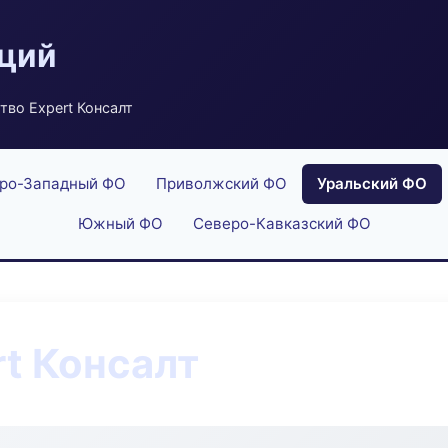
аций
тво Expert Консалт
ро-Западный ФО
Приволжский ФО
Уральский ФО
Южный ФО
Северо-Кавказский ФО
rt Консалт