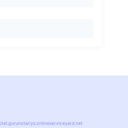
otel.guru
notariys.online
serviceyard.net