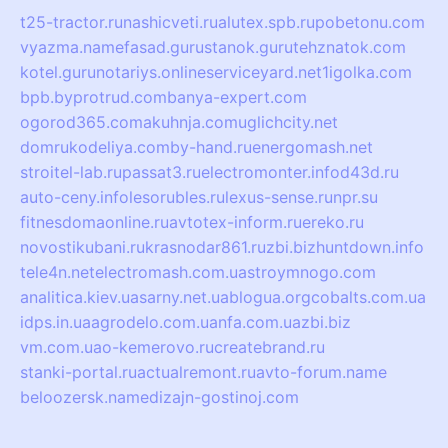
t25-tractor.ru
nashicveti.ru
alutex.spb.ru
pobetonu.com
vyazma.name
fasad.guru
stanok.guru
tehznatok.com
kotel.guru
notariys.online
serviceyard.net
1igolka.com
bpb.by
protrud.com
banya-expert.com
ogorod365.com
akuhnja.com
uglichcity.net
domrukodeliya.com
by-hand.ru
energomash.net
stroitel-lab.ru
passat3.ru
electromonter.info
d43d.ru
auto-ceny.info
lesorubles.ru
lexus-sense.ru
npr.su
fitnesdomaonline.ru
avtotex-inform.ru
ereko.ru
novostikubani.ru
krasnodar861.ru
zbi.biz
huntdown.info
tele4n.net
electromash.com.ua
stroymnogo.com
analitica.kiev.ua
sarny.net.ua
blogua.org
cobalts.com.ua
idps.in.ua
agrodelo.com.ua
nfa.com.ua
zbi.biz
vm.com.ua
o-kemerovo.ru
createbrand.ru
stanki-portal.ru
actualremont.ru
avto-forum.name
beloozersk.name
dizajn-gostinoj.com