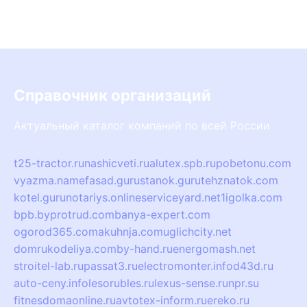
Справочник организаций
Актуальный каталог компаний по всей России
t25-tractor.ru
nashicveti.ru
alutex.spb.ru
pobetonu.com
vyazma.name
fasad.guru
stanok.guru
tehznatok.com
kotel.guru
notariys.online
serviceyard.net
1igolka.com
bpb.by
protrud.com
banya-expert.com
ogorod365.com
akuhnja.com
uglichcity.net
domrukodeliya.com
by-hand.ru
energomash.net
stroitel-lab.ru
passat3.ru
electromonter.info
d43d.ru
auto-ceny.info
lesorubles.ru
lexus-sense.ru
npr.su
fitnesdomaonline.ru
avtotex-inform.ru
ereko.ru