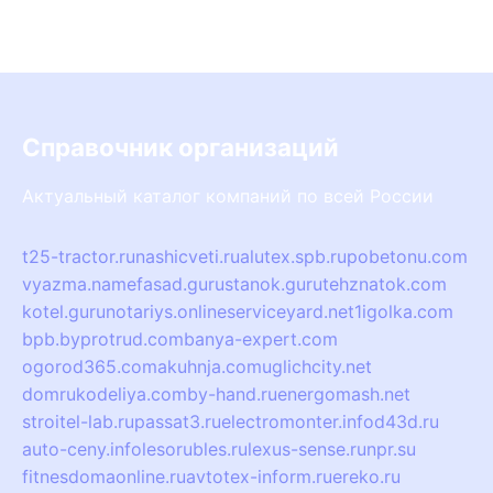
Справочник организаций
Актуальный каталог компаний по всей России
t25-tractor.ru
nashicveti.ru
alutex.spb.ru
pobetonu.com
vyazma.name
fasad.guru
stanok.guru
tehznatok.com
kotel.guru
notariys.online
serviceyard.net
1igolka.com
bpb.by
protrud.com
banya-expert.com
ogorod365.com
akuhnja.com
uglichcity.net
domrukodeliya.com
by-hand.ru
energomash.net
stroitel-lab.ru
passat3.ru
electromonter.info
d43d.ru
auto-ceny.info
lesorubles.ru
lexus-sense.ru
npr.su
fitnesdomaonline.ru
avtotex-inform.ru
ereko.ru