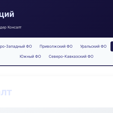
аций
дер Консалт
ро-Западный ФО
Приволжский ФО
Уральский ФО
Южный ФО
Северо-Кавказский ФО
алт