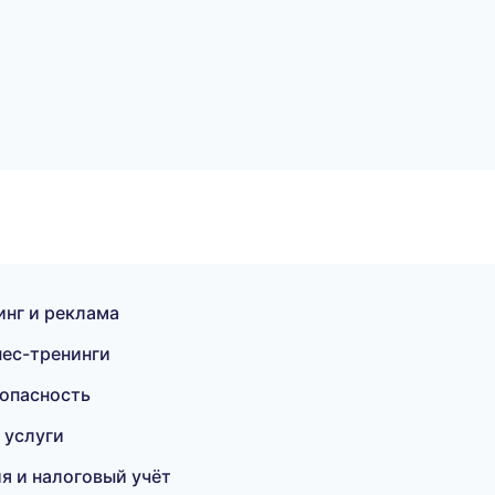
нг и реклама
нес-тренинги
зопасность
 услуги
я и налоговый учёт