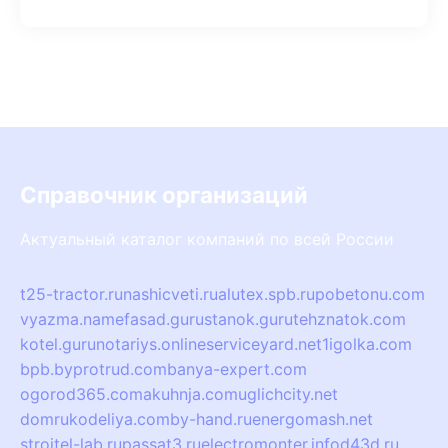
Справочник организаций
Актуальный каталог компаний по всей России
t25-tractor.ru
nashicveti.ru
alutex.spb.ru
pobetonu.com
vyazma.name
fasad.guru
stanok.guru
tehznatok.com
kotel.guru
notariys.online
serviceyard.net
1igolka.com
bpb.by
protrud.com
banya-expert.com
ogorod365.com
akuhnja.com
uglichcity.net
domrukodeliya.com
by-hand.ru
energomash.net
stroitel-lab.ru
passat3.ru
electromonter.info
d43d.ru