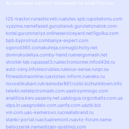
Актуальный каталог компаний по всей России
t25-tractor.ru
nashicveti.ru
alutex.spb.ru
pobetonu.com
vyazma.name
fasad.guru
stanok.guru
tehznatok.com
kotel.guru
notariys.online
serviceyard.net
1igolka.com
bpb.by
protrud.com
banya-expert.com
ogorod365.com
akuhnja.com
uglichcity.net
domrukodeliya.com
by-hand.ru
energomash.net
stroitel-lab.ru
passat3.ru
electromonter.info
d43d.ru
auto-ceny.info
lesorubles.ru
lexus-sense.ru
npr.su
fitnesdomaonline.ru
avtotex-inform.ru
ereko.ru
novostikubani.ru
krasnodar861.ru
zbi.biz
huntdown.info
tele4n.net
electromash.com.ua
stroymnogo.com
analitica.kiev.ua
sarny.net.ua
blogua.org
cobalts.com.ua
idps.in.ua
agrodelo.com.ua
nfa.com.ua
zbi.biz
vm.com.ua
o-kemerovo.ru
createbrand.ru
stanki-portal.ru
actualremont.ru
avto-forum.name
beloozersk.name
dizajn-gostinoj.com