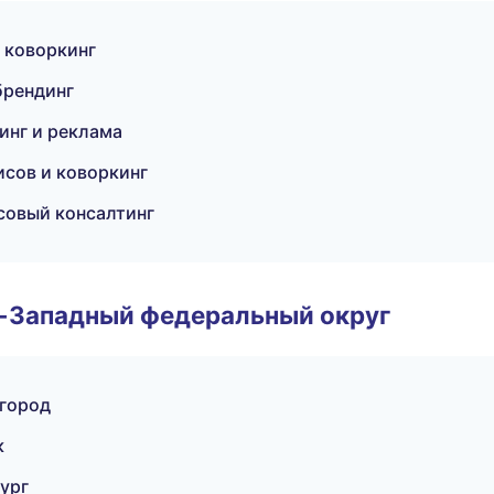
 коворкинг
брендинг
инг и реклама
исов и коворкинг
совый консалтинг
о-Западный федеральный округ
вгород
к
ург