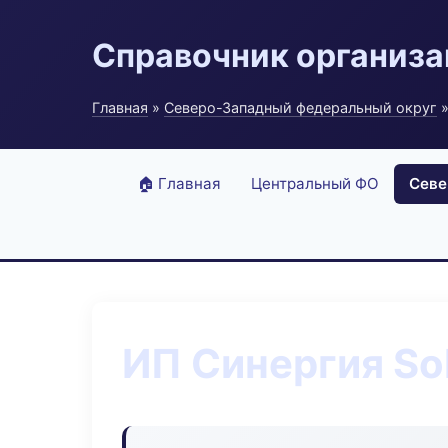
Справочник организ
Главная
»
Северо-Западный федеральный округ
»
🏠 Главная
Центральный ФО
Севе
ИП Синергия So