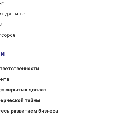
нг
ктуры и по
и
тсорсе
ми
ответственности
ента
ез скрытых доплат
мерческой тайны
есь развитием бизнеса