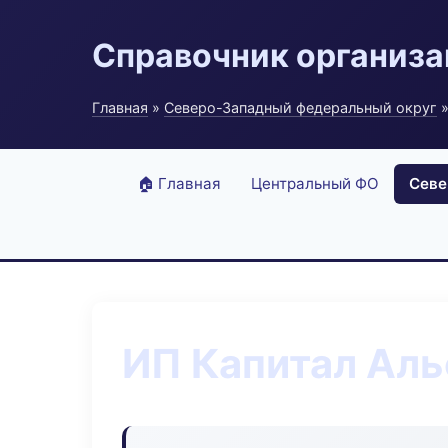
Справочник организ
Главная
»
Северо-Западный федеральный округ
»
🏠 Главная
Центральный ФО
Севе
ИП Капитал Ал