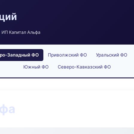
аций
 ИП Капитал Альфа
ро-Западный ФО
Приволжский ФО
Уральский ФО
Южный ФО
Северо-Кавказский ФО
ьфа