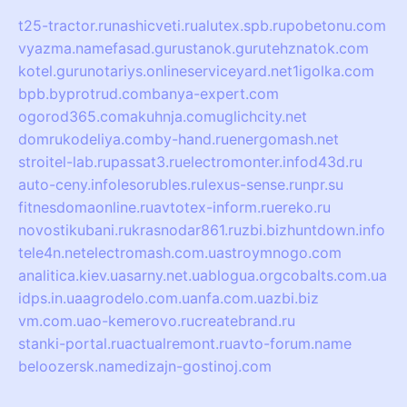
t25-tractor.ru
nashicveti.ru
alutex.spb.ru
pobetonu.com
vyazma.name
fasad.guru
stanok.guru
tehznatok.com
kotel.guru
notariys.online
serviceyard.net
1igolka.com
bpb.by
protrud.com
banya-expert.com
ogorod365.com
akuhnja.com
uglichcity.net
domrukodeliya.com
by-hand.ru
energomash.net
stroitel-lab.ru
passat3.ru
electromonter.info
d43d.ru
auto-ceny.info
lesorubles.ru
lexus-sense.ru
npr.su
fitnesdomaonline.ru
avtotex-inform.ru
ereko.ru
novostikubani.ru
krasnodar861.ru
zbi.biz
huntdown.info
tele4n.net
electromash.com.ua
stroymnogo.com
analitica.kiev.ua
sarny.net.ua
blogua.org
cobalts.com.ua
idps.in.ua
agrodelo.com.ua
nfa.com.ua
zbi.biz
vm.com.ua
o-kemerovo.ru
createbrand.ru
stanki-portal.ru
actualremont.ru
avto-forum.name
beloozersk.name
dizajn-gostinoj.com