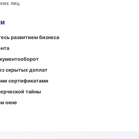
ких лиц
ми
есь развитием бизнеса
ента
окументооборот
ез скрытых доплат
ыми сертификатами
мерческой тайны
м окне