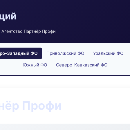
аций
 Агентство Партнёр Профи
ро-Западный ФО
Приволжский ФО
Уральский ФО
Южный ФО
Северо-Кавказский ФО
тнёр Профи