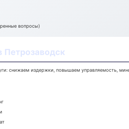
тренные вопросы)
в Петрозаводск
уги: снижаем издержки, повышаем управляемость, мин
нг
и
ат