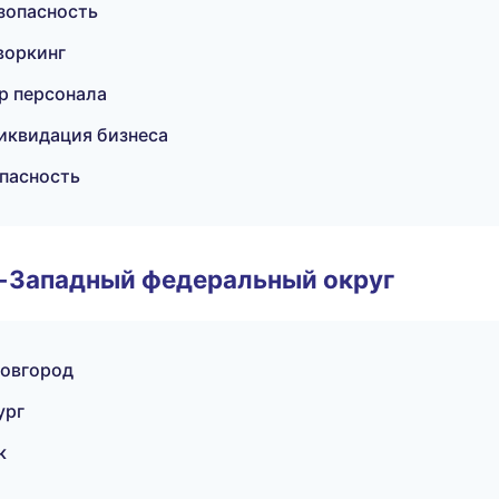
зопасность
воркинг
р персонала
ликвидация бизнеса
опасность
о-Западный федеральный округ
Новгород
ург
к