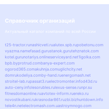
Справочник организаций
Актуальный каталог компаний по всей России
t25-tractor.ru
nashicveti.ru
alutex.spb.ru
pobetonu.com
vyazma.name
fasad.guru
stanok.guru
tehznatok.com
kotel.guru
notariys.online
serviceyard.net
1igolka.com
bpb.by
protrud.com
banya-expert.com
ogorod365.com
akuhnja.com
uglichcity.net
domrukodeliya.com
by-hand.ru
energomash.net
stroitel-lab.ru
passat3.ru
electromonter.info
d43d.ru
auto-ceny.info
lesorubles.ru
lexus-sense.ru
npr.su
fitnesdomaonline.ru
avtotex-inform.ru
ereko.ru
novostikubani.ru
krasnodar861.ru
zbi.biz
huntdown.info
tele4n.net
electromash.com.ua
stroymnogo.com