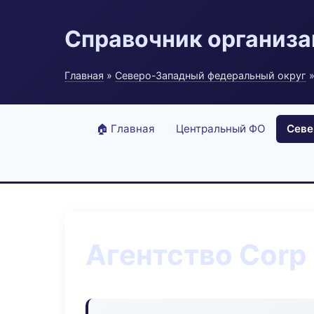
Справочник организ
Главная
»
Северо-Западный федеральный округ
»
🏠 Главная
Центральный ФО
Севе
Агентство Corp