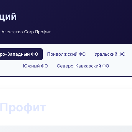
аций
 Агентство Corp Профит
ро-Западный ФО
Приволжский ФО
Уральский ФО
Южный ФО
Северо-Кавказский ФО
 Профит