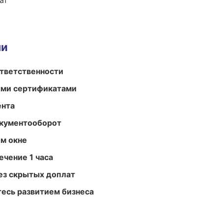
ат
ми
ответственности
ыми сертификатами
ента
окументооборот
м окне
ечение 1 часа
ез скрытых доплат
есь развитием бизнеса