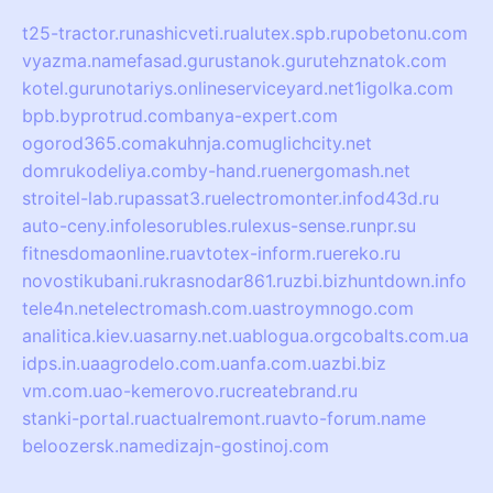
t25-tractor.ru
nashicveti.ru
alutex.spb.ru
pobetonu.com
vyazma.name
fasad.guru
stanok.guru
tehznatok.com
kotel.guru
notariys.online
serviceyard.net
1igolka.com
bpb.by
protrud.com
banya-expert.com
ogorod365.com
akuhnja.com
uglichcity.net
domrukodeliya.com
by-hand.ru
energomash.net
stroitel-lab.ru
passat3.ru
electromonter.info
d43d.ru
auto-ceny.info
lesorubles.ru
lexus-sense.ru
npr.su
fitnesdomaonline.ru
avtotex-inform.ru
ereko.ru
novostikubani.ru
krasnodar861.ru
zbi.biz
huntdown.info
tele4n.net
electromash.com.ua
stroymnogo.com
analitica.kiev.ua
sarny.net.ua
blogua.org
cobalts.com.ua
idps.in.ua
agrodelo.com.ua
nfa.com.ua
zbi.biz
vm.com.ua
o-kemerovo.ru
createbrand.ru
stanki-portal.ru
actualremont.ru
avto-forum.name
beloozersk.name
dizajn-gostinoj.com