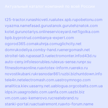
Актуальный каталог компаний по всей России
t25-tractor.ru
nashicveti.ru
alutex.spb.ru
pobetonu.com
vyazma.name
fasad.guru
stanok.guru
tehznatok.com
kotel.guru
notariys.online
serviceyard.net
1igolka.com
bpb.by
protrud.com
banya-expert.com
ogorod365.com
akuhnja.com
uglichcity.net
domrukodeliya.com
by-hand.ru
energomash.net
stroitel-lab.ru
passat3.ru
electromonter.info
d43d.ru
auto-ceny.info
lesorubles.ru
lexus-sense.ru
npr.su
fitnesdomaonline.ru
avtotex-inform.ru
ereko.ru
novostikubani.ru
krasnodar861.ru
zbi.biz
huntdown.info
tele4n.net
electromash.com.ua
stroymnogo.com
analitica.kiev.ua
sarny.net.ua
blogua.org
cobalts.com.ua
idps.in.ua
agrodelo.com.ua
nfa.com.ua
zbi.biz
vm.com.ua
o-kemerovo.ru
createbrand.ru
stanki-portal.ru
actualremont.ru
avto-forum.name