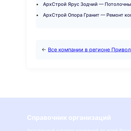
АрхСтрой Ярус Зодчий — Потолочные
АрхСтрой Опора Гранит — Ремонт ко
←
Все компании в регионе Приво
Справочник организаций
Актуальный каталог компаний по всей Рос