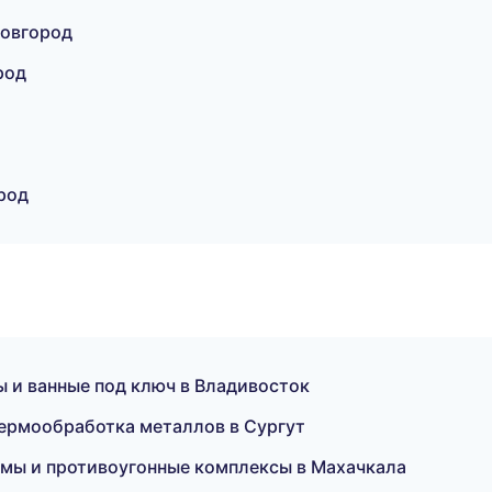
Новгород
род
род
 и ванные под ключ в Владивосток
ермообработка металлов в Сургут
емы и противоугонные комплексы в Махачкала