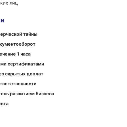
ких лиц
ми
мерческой тайны
окументооборот
ечение 1 часа
ыми сертификатами
ез скрытых доплат
ответственности
есь развитием бизнеса
ента