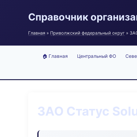
Справочник организ
Главная
»
Приволжский федеральный округ
» ЗАО
🏠 Главная
Центральный ФО
Севе
ЗАО Статус Solu