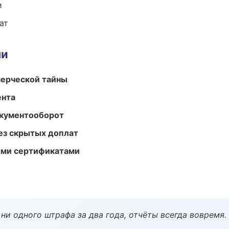
и
ат
ми
мерческой тайны
ента
окументооборот
ез скрытых доплат
ыми сертификатами
ни одного штрафа за два года, отчёты всегда вовремя.