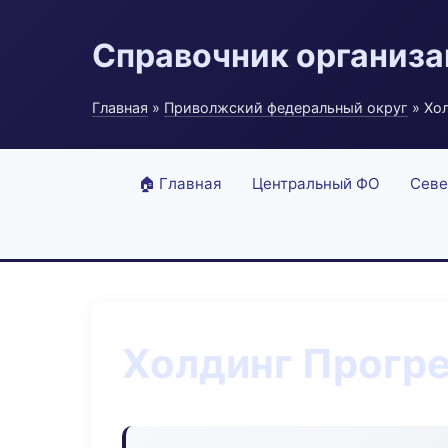
Справочник организ
Главная
»
Приволжский федеральный округ
» Хо
🏠 Главная
Центральный ФО
Севе
Холдинг Прогр