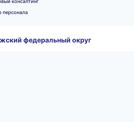
овый консалтинг
р персонала
лжский федеральный округ