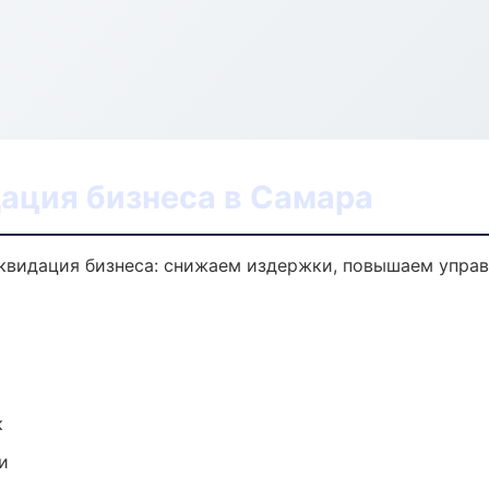
ация бизнеса в Самара
квидация бизнеса: снижаем издержки, повышаем упра
к
и