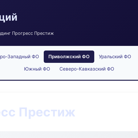
аций
лдинг Прогресс Престиж
ро-Западный ФО
Приволжский ФО
Уральский ФО
Южный ФО
Северо-Кавказский ФО
есс Престиж