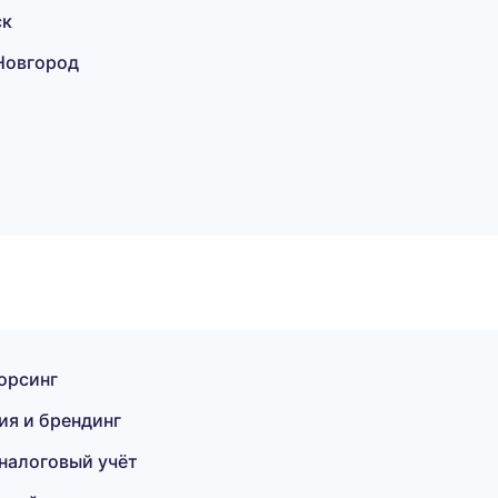
ск
Новгород
орсинг
ия и брендинг
 налоговый учёт